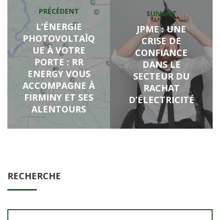
Navigation
PRÉCÉDENT
Previous
SUIVANT
Next
de
post:
L’ÉNERGIE
post:
JPME : UNE
l’article
PHOTOVOLTAÏQ
CRISE DE
UE À VOTRE
CONFIANCE
PORTE : RR
DANS LE
ENERGY VOUS
SECTEUR DU
ACCOMPAGNE À
RACHAT
FIRMINY ET SES
D’ÉLECTRICITÉ
ALENTOURS
RECHERCHE