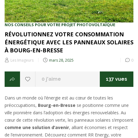
NOS CONSEILS POUR VOTRE PROJET PHOTOVOLTAÏQUE
RÉVOLUTIONNEZ VOTRE CONSOMMATION
ÉNERGÉTIQUE AVEC LES PANNEAUX SOLAIRES
À BOURG-EN-BRESSE
Posted
Les Imageurs
mars 28, 2025
0
on
0
j'aime
137 vues
Dans un monde où l’énergie est au cœur de toutes les
préoccupations,
Bourg-en-Bresse
se positionne comme une
ville pionnière dans l’adoption des énergies renouvelables. Au
cœur de cette révolution verte, les panneaux solaires s’imposent
comme une solution d’avenir
, alliant économies et respect
de l’environnement. Découvrez comment RR Energy, votre