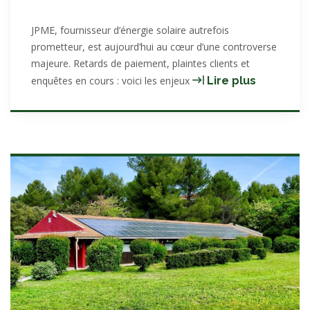
JPME, fournisseur d’énergie solaire autrefois
prometteur, est aujourd’hui au cœur d’une controverse
majeure. Retards de paiement, plaintes clients et
JPME :
enquêtes en cours : voici les enjeux
Lire plus
une
crise
de
confianc
dans
le
secteur
du
rachat
d’électric