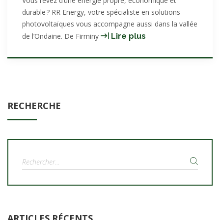
Vous rêvez d’une énergie propre, économique et
durable ? RR Energy, votre spécialiste en solutions
photovoltaïques vous accompagne aussi dans la vallée
L’énergie
de l’Ondaine. De Firminy
Lire plus
photovoltaïque
à
votre
porte :
RR
RECHERCHE
Energy
vous
accompagne
à
Firminy
Rechercher :
et
ses
alentours
ARTICLES RÉCENTS