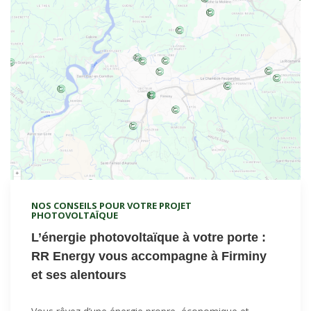
panneaux
solaires
à
Bourg-
en-
Bresse
NOS CONSEILS POUR VOTRE PROJET
PHOTOVOLTAÏQUE
L’énergie photovoltaïque à votre porte :
RR Energy vous accompagne à Firminy
et ses alentours