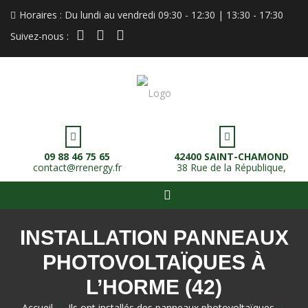
Horaires : Du lundi au vendredi 09:30 - 12:30 | 13:30 - 17:30
instagram
linkedin
facebook
Suivez-nous :
09 88 46 75 65
42400 SAINT-CHAMOND
contact@rrenergy.fr
38 Rue de la République,
INSTALLATION PANNEAUX
PHOTOVOLTAÏQUES À
L’HORME (42)
Accueil
>
Ils ont installés des panneaux photovoltaïques
>