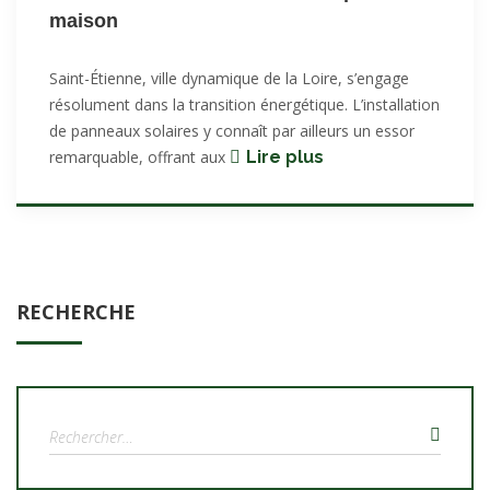
maison
Saint-Étienne, ville dynamique de la Loire, s’engage
résolument dans la transition énergétique. L’installation
de panneaux solaires y connaît par ailleurs un essor
Installer
remarquable, offrant aux
Lire plus
des
panneaux
solaires
à
Saint-
RECHERCHE
Étienne :
Une
solution
d’avenir
pour
Rechercher :
votre
maison