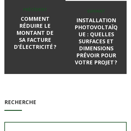
Navigation
PRÉCÉDENT
Previous
SUIVANT
Next
de
post:
COMMENT
post:
INSTALLATION
l’article
RÉDUIRE LE
PHOTOVOLTAÏQ
MONTANT DE
UE : QUELLES
SA FACTURE
SURFACES ET
D’ÉLECTRICITÉ ?
DIMENSIONS
PRÉVOIR POUR
VOTRE PROJET ?
RECHERCHE